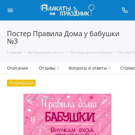
Постер Правила Дома у бабушки
№3
Главная
Интерьерная печать
Постеры для интерьера
Постер П
Описание
Отзывы
0
Вопросы и ответы
0
Стоимо
Популярный