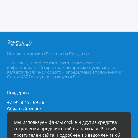
Интернет-магазин «Плакаты На Праздник»
2011 - 2026, Интернет-сайт носит исключительно
информационный характер и ни при каких условиях не
является публичной офертой, определяемой положениями
Статьи 437 Гражданского кодекса РФ.
Поддержка
+7 (915) 455 69 36
Обратный звонок
Будни, с 09.00 до 18.00
Мы используем файлы cookie и другие средства
Мы в сети
сохранения предпочтений и анализа действий
посетителей сайта. Подробнее в
Уведомление об