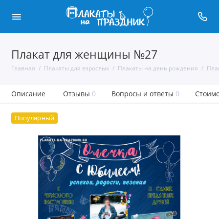
Плакат для женщины №27
Главная
Плакаты для взрослых
Плакаты на день рождения
Пла
Описание
Отзывы
0
Вопросы и ответы
0
Стоимо
Популярный