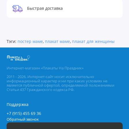
Быстрая доставка
Тэги:
постер маме
,
плакат маме
,
плакат для женщины
Интернет-магазин «Плакаты На Праздник»
2011 - 2026, Интернет-сайт носит исключительно
информационный характер и ни при каких условиях не
является публичной офертой, определяемой положениями
Статьи 437 Гражданского кодекса РФ.
Поддержка
+7 (915) 455 69 36
Обратный звонок
Будни, с 09.00 до 18.00