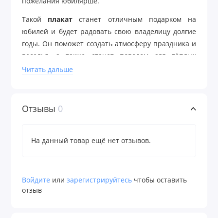
пожелания юбилярше.
Такой
плакат
станет отличным подарком на
юбилей и будет радовать свою владелицу долгие
годы. Он поможет создать атмосферу праздника и
веселья, а также станет поводом для тёплых
воспоминаний.
Читать дальше
Если вы хотите
сделать юбилей незабываемым
и подарить что-то особенное, то
плакат с
Отзывы
0
пожеланиями
— это отличный выбор!
На плакате возможна
:
замена фона, клипарта,
На данный товар ещё нет отзывов.
текста, подписей, изменение кол-ва фотографий.
Количество фотографий: 1 шт.
Войдите
или
зарегистрируйтесь
чтобы оставить
отзыв