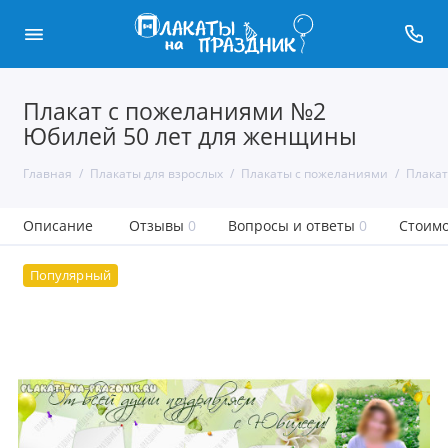
Плакат с пожеланиями №2
Юбилей 50 лет для женщины
Главная
Плакаты для взрослых
Плакаты с пожеланиями
Плакат
Описание
Отзывы
0
Вопросы и ответы
0
Стоимо
Популярный