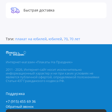
Быстрая доставка
Тэги:
плакат на юбилей
,
юбилей
,
70
,
70 лет
Интернет-магазин «Плакаты На Праздник»
2011 - 2026, Интернет-сайт носит исключительно
информационный характер и ни при каких условиях не
является публичной офертой, определяемой положениями
Статьи 437 Гражданского кодекса РФ.
Поддержка
+7 (915) 455 69 36
Обратный звонок