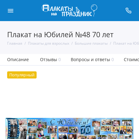
Плакат на Юбилей №48 70 лет
Главная
Плакаты для взрослых
Большие плакаты
Плакат на Юб
Описание
Отзывы
0
Вопросы и ответы
0
Стоимо
Популярный