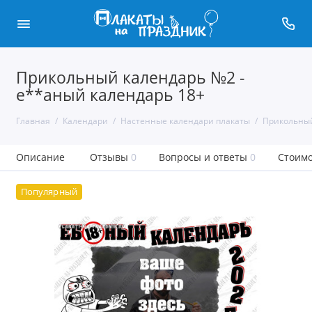
Прикольный календарь №2 -
е**аный календарь 18+
Главная
Календари
Настенные календари плакаты
Прикольный
Описание
Отзывы
0
Вопросы и ответы
0
Стоимо
Популярный