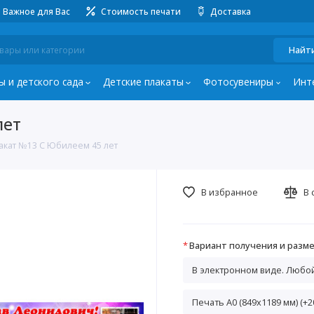
Важное для Вас
Стоимость печати
Доставка
Найт
ы и детского сада
Детские плакаты
Фотосувениры
Инт
лет
кат №13 С Юбилеем 45 лет
В избранное
В 
Вариант получения и разме
В электронном виде. Любо
Печать А0 (849х1189 мм) (+2