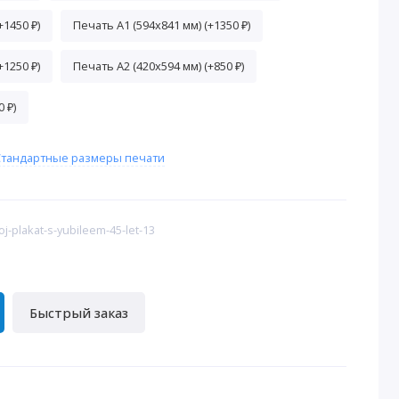
+1450 ₽)
Печать А1 (594х841 мм) (+1350 ₽)
+1250 ₽)
Печать A2 (420х594 мм) (+850 ₽)
 ₽)
тандартные размеры печати
j-plakat-s-yubileem-45-let-13
Быстрый заказ